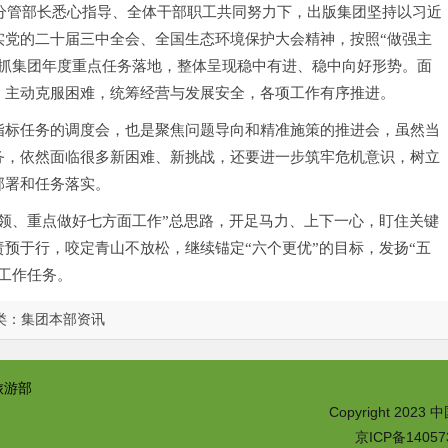
、分管部长悉心指导、全体干部职工共同努力下，出版集团坚持以习近
实党的二十届三中全会、全国生态环境保护大会精神，按照“做强主
狠抓集团年度重点任务落地，整体呈现稳中有进、稳中向好形势。面
，主动克服困难，统筹经营与发展安全，各项工作有序推进。
指标任务的调度会，也是聚焦问题导向和精准施策的推进会，虽然当
务，依然面临很多新困难、新挑战，还要进一步筑牢危机意识，树立
部署和任务落实。
领、重点做好七方面工作”总思路，开足马力、上下一心，盯住关键
预于行，咬定青山不放松，继续锚定“六个更优”的目标，发扬“五
工作任务。
类：
集团本部资讯
旅游部
Copyright 2023
京ICP备14057