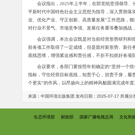
会议指出，2025年上半年，在部党组坚强领导
平新时代中国特色社会主义思想为指导，深入贯彻落
业、优化产业、守正创新、高质量发展”工作思路，
对行业不景气、市场竞争强、发展任务重等叠加挑战
会议强调，本次会议既是对当前经营形势研判和
前各项工作取得了一定成绩，但是面对新形势、新任
底线思维，增强紧迫感和责任感，不折不扣抓好各项
会议要求，各部门要按照年初确定的“坚持一个统
指标，守住经营目标底线，知责于心，担责于身，履责
个更实”的作风，以昂扬向上的精神风貌圆满完成年度
来源：中国环境出版集团 发布日期：2025-07-17 所属分
生态环境部
财政部
国家广播电视总局
文化和