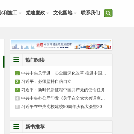
水利施工
党建廉政
文化园地
联系我们
热门阅读
中共中央关于进一步全面深化改革 推进中国式现代化的决定
习近平：必须坚持自信自立
习近平：新时代新征程中国共产党的使命任务
中共中央办公厅印发《关于在全党大兴调查研究的工作方案》
习近平在中央党校建校90周年庆祝大会暨2023年春季学期开学典礼上发表重要讲话
新书推荐