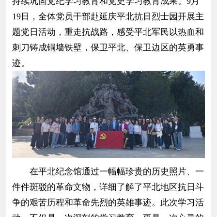
持续巩固党纪学习教育和党史学习教育成果。9月
19日，全体党员干部赴延庆平北抗日烈士园开展主
题党日活动，重走抗战路，感受平北军民以热血和
刺刀铸成铜墙铁壁，保卫平北、保卫边区的英勇事
迹。
在平北纪念馆通过一幅幅珍贵的历史照片、一
件件斑驳的革命文物，详细了解了平北地区抗日斗
争的艰苦历程和革命先烈的英雄事迹。此次学习活