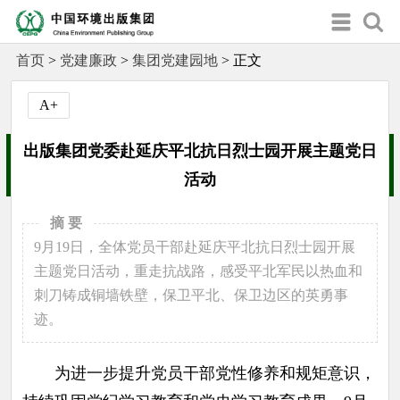
首页
>
党建廉政
>
集团党建园地
>
正文
A+
出版集团党委赴延庆平北抗日烈士园开展主题党日
活动
摘 要
9月19日，全体党员干部赴延庆平北抗日烈士园开展
主题党日活动，重走抗战路，感受平北军民以热血和
刺刀铸成铜墙铁壁，保卫平北、保卫边区的英勇事
迹。
为进一步提升党员干部党性修养和规矩意识，