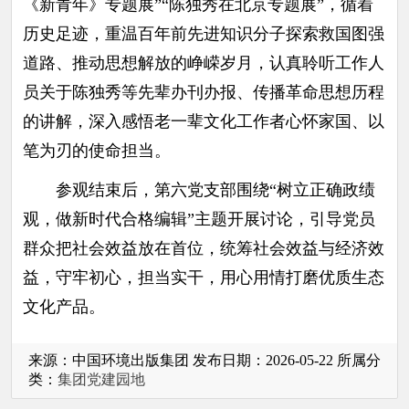
《新青年》专题展”“陈独秀在北京专题展”，循着
历史足迹，重温百年前先进知识分子探索救国图强
道路、推动思想解放的峥嵘岁月，认真聆听工作人
员关于陈独秀等先辈办刊办报、传播革命思想历程
的讲解，深入感悟老一辈文化工作者心怀家国、以
笔为刃的使命担当。
参观结束后，第六党支部围绕“树立正确政绩
观，做新时代合格编辑”主题开展讨论，引导党员
群众把社会效益放在首位，统筹社会效益与经济效
益，守牢初心，担当实干，用心用情打磨优质生态
文化产品。
来源：中国环境出版集团 发布日期：2026-05-22 所属分
类：
集团党建园地