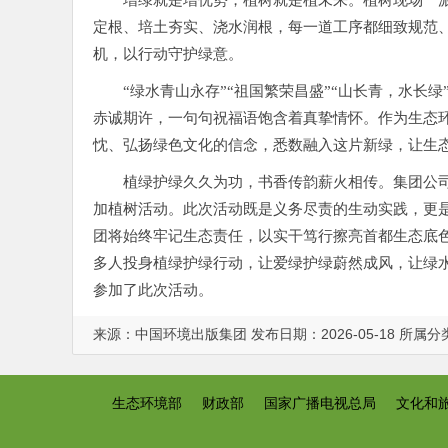
增绿就是增优势，植树就是植未来。植树现场一
定根、培土夯实、浇水润根，每一道工序都细致规范
机，以行动守护绿意。
“绿水青山永存”“祖国繁荣昌盛”“山长青，水长
赤诚期许，一句句祝福语饱含着真挚情怀。作为生态
忱、弘扬绿色文化的信念，悉数融入这片新绿，让生
植绿护绿久久为功，书香传韵薪火相传。集团公
加植树活动。此次活动既是义务尽责的生动实践，更
团将始终牢记生态责任，以实干笃行擦亮首都生态底
多人投身植绿护绿行动，让爱绿护绿蔚然成风，让绿
参加了此次活动。
来源：中国环境出版集团 发布日期：2026-05-18 所属分
生态环境部
财政部
国家广播电视总局
文化和