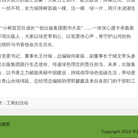
派热火朝天的繁忙景象，大家分工协作、配合默契，挥锹挖坑、扶苗
、一丝不苟，全力保障树苗栽一棵、活一棵、绿一片，用汗水浇灌生
绿”“小树苗茁壮成长”“祝出版集团图书大卖”……一张张心愿卡承载着
环境出版人，大家以绿意寄初心、以笔墨传心声，将守护山河的热
态情怀与书香使命共生共长。
司党委书记、董事长王付瑜，总编辑何家振，副董事长于绪文带头参
是出版集团践行生态使命、传递绿色理念的责任担当。未来，出版集
色，以书香之力赋能美丽中国建设，持续倡导绿色低碳生活，带动更
水青山永续绵延。总经理总编辑助理郭媛媛及来自各部门的干部职工
类：
工青妇活动
旅游部
Copyright 2023