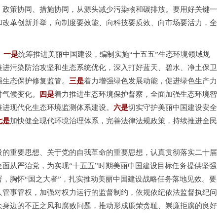
、政策协同、措施协同，从源头减少污染物和碳排放。要用好关键一
和改革创新并举，向制度要效能、向科技要质效、向市场要活力，全
。
一是
统筹推进美丽中国建设，编制实施“十五五”生态环境领域规
推进污染防治攻坚和生态系统优化，深入打好蓝天、碧水、净土保卫
强生态保护修复监管。
三是
着力增强绿色发展动能，促进绿色生产力
对气候变化。
四是
着力推进生态环境保护督察，全面加强生态环境智
推进现代化生态环境监测体系建设。
六是
切实守护美丽中国建设安全
七是
加快健全现代环境治理体系，完善法律法规政策，持续推进全民
设的重要思想、关于党的自我革命的重要思想，认真贯彻落实二十届
面从严治党，为实现“十五五”时期美丽中国建设目标任务提供坚强
，胸怀“国之大者”，扎实推动美丽中国建设战略任务落地见效。要
人管事管权，加强对权力运行的监督制约，依规依纪依法监督执纪问
众身边的不正之风和腐败问题，推动形成廉荣贪耻、崇廉拒腐的良好