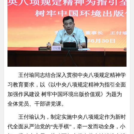
王付瑜同志结合深入贯彻中央八项规定精神学
习教育要求，以《以中央八项规定精神为指引全面
加强作风建设 树牢中国环境出版价值观》为题为
全体党员、干部讲党课。
王付瑜认为，制定实施中央八项规定作为新时
代全面从严治党的“先手棋”，牵一发而动全身，小